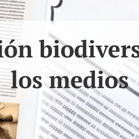
ón biodiver
los medios