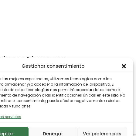
cia a cetáceos que
Gestionar consentimiento
er las mejores experiencias, utilizamos tecnologías como las
odiversidad
ra almacenar y/o acceder a la información del dispositivo. El
ento de estas tecnologías nos permitirá procesar datos como el
ento de navegación o las identificaciones únicas en este sitio. No
 retirar el consentimiento, puede afectar negativamente a ciertas
icas y funciones.
os servicios
eptar
Denegar
Ver preferencias