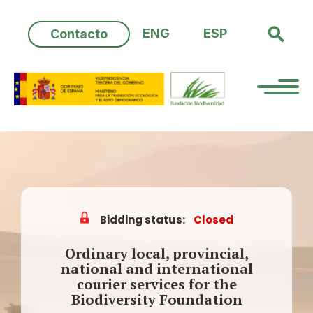
Skip
to
ENG
ESP
Contacto
content
Bidding status:
Closed
Ordinary local, provincial,
national and international
courier services for the
Biodiversity Foundation