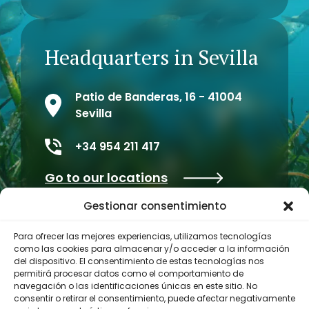
Headquarters in Sevilla
Patio de Banderas, 16 - 41004
Sevilla
+34 954 211 417
Go to our locations
Gestionar consentimiento
Para ofrecer las mejores experiencias, utilizamos tecnologías
como las cookies para almacenar y/o acceder a la información
del dispositivo. El consentimiento de estas tecnologías nos
permitirá procesar datos como el comportamiento de
navegación o las identificaciones únicas en este sitio. No
consentir o retirar el consentimiento, puede afectar negativamente