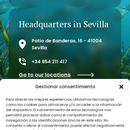
Headquarters in Sevilla
Patio de Banderas, 16 - 41004
Sevilla
+34 954 211 417
Go to our locations
Gestionar consentimiento
Para ofrecer las mejores experiencias, utilizamos tecnologías
como las cookies para almacenar y/o acceder a la información
del dispositivo. El consentimiento de estas tecnologías nos
permitirá procesar datos como el comportamiento de
navegación o las identificaciones únicas en este sitio. No
consentir o retirar el consentimiento, puede afectar negativamente