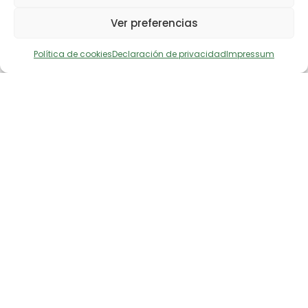
Ver preferencias
Descargar noticia en prensa
Política de cookies
Declaración de privacidad
Impressum
Comparte en X
Comparte en Facebook
2008-11-25 01:00:00
La Fundación Biodiversidad
invierte en Castilla y León
Noticia en prensa de la Fundación
Biodiversidad