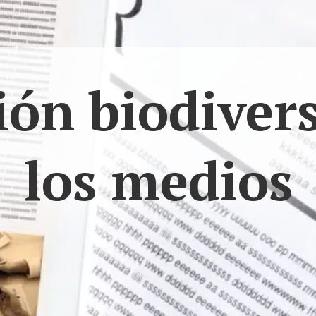
ón biodiver
los medios