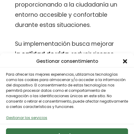
proporcionando a la ciudadanía un
entorno accesible y confortable
durante estas situaciones.
Su implementación busca mejorar
la
calidad de vida
, reducir riesgos
Gestionar consentimiento
para la
salud
y promover
modelos
urbanos sostenibles
y equitativos.
Para ofrecer las mejores experiencias, utilizamos tecnologías
como las cookies para almacenar y/o acceder a la información
del dispositivo. El consentimiento de estas tecnologías nos
permitirá procesar datos como el comportamiento de
navegación o las identificaciones únicas en este sitio. No
consentir o retirar el consentimiento, puede afectar negativamente
a ciertas características y funciones.
Objetivo
+
Gestionar los servicios
El concurso pretende