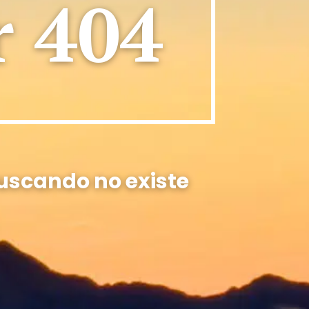
r 404
uscando no existe