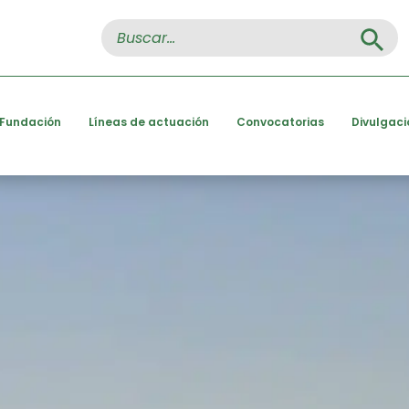
Search Button
Search
for:
 Fundación
Líneas de actuación
Convocatorias
Divulgaci