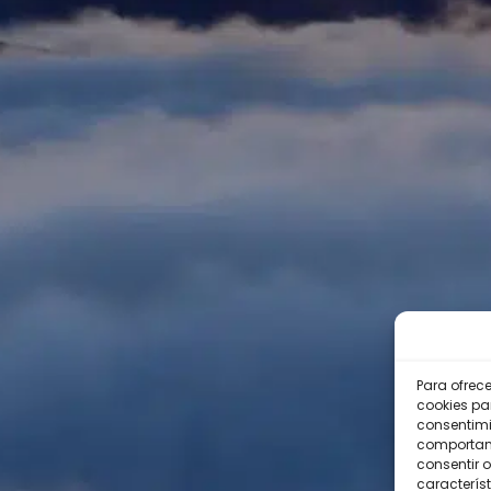
Para ofrec
cookies pa
consentimi
comportami
consentir o
característ