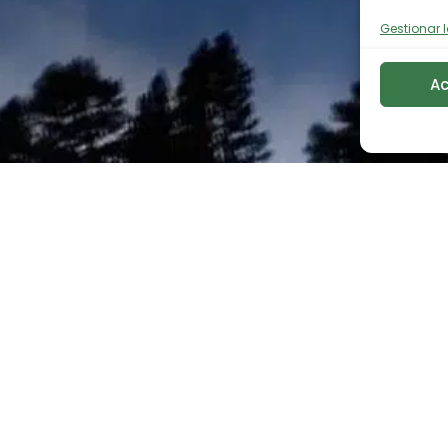
Gestionar l
Ac
undación Biodiversid