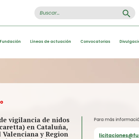
Search Button
Search
for:
 Fundación
Líneas de actuación
Convocatorias
Divulgaci
do
de vigilancia de nidos
Para más informació
caretta) en Cataluña,
d Valenciana y Region
licitaciones@f