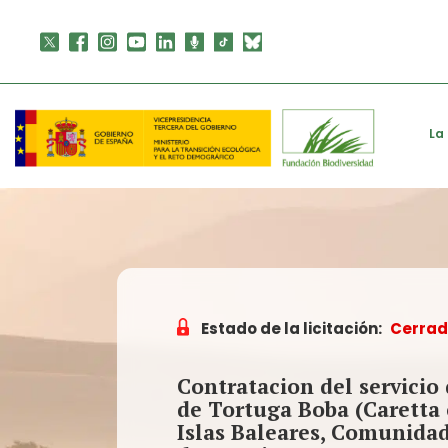
Skip
to
content
La
Estado de la licitación:
Cerra
Contratacion del servicio 
de Tortuga Boba (Caretta 
Islas Baleares, Comunida