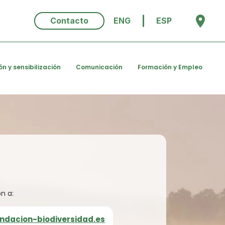
Contacto
ENG
ESP
ón y sensibilización
Comunicación
Formación y Empleo
n a:
undacion-biodiversidad.es