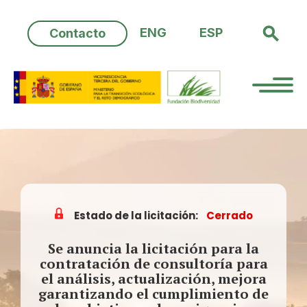
Skip
to
ENG
ESP
Contacto
content
Estado de la licitación:
Cerrado
Se anuncia la licitación para la
contratación de consultoría para
el análisis, actualización, mejora
garantizando el cumplimiento de