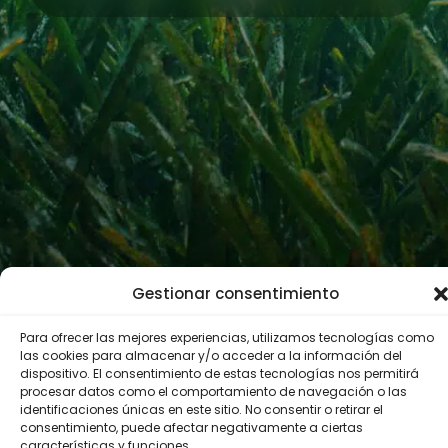
Perfil del contratante
Gestionar consentimiento
Para ofrecer las mejores experiencias, utilizamos tecnologías como
las cookies para almacenar y/o acceder a la información del
© 2022 Fundación Biodiversidad
dispositivo. El consentimiento de estas tecnologías nos permitirá
Política de privacidad
Aviso legal
procesar datos como el comportamiento de navegación o las
Accesibilidad
Política de cookies
identificaciones únicas en este sitio. No consentir o retirar el
consentimiento, puede afectar negativamente a ciertas
Canal de denuncias
características y funciones.