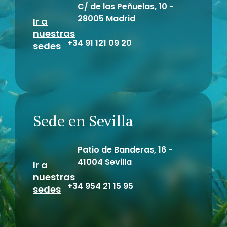
C/ de las Peñuelas, 10 -
28005 Madrid
Ir a
nuestras
+34 91 121 09 20
sedes
Sede en Sevilla
Patio de Banderas, 16 -
41004 Sevilla
Ir a
nuestras
+34 954 21 15 95
sedes