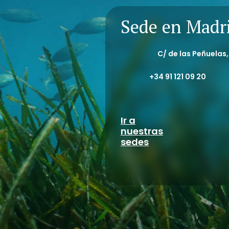
Sede en Madr
C/ de las Peñuelas
+34 91 121 09 20
Ir a
nuestras
sedes