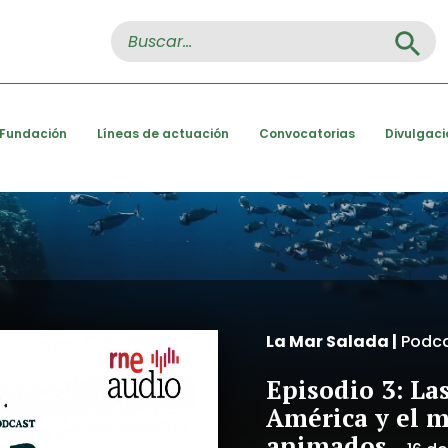
Search Button
Search
for:
 Fundación
Líneas de actuación
Convocatorias
Divulgaci
La Mar Salada |
Podca
Episodio 3: La
América y el m
animados