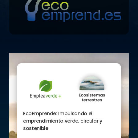
desarrollará en 3 fases y se espera
impulsar el emprendimiento
sostenible, brindando a las personas
desempleadas herramientas y apoyo
necesario para crear modelos de
negocios innovadores y resilientes.
Cada fase estará cuidadosamente
diseñada para proporcionar
conocimiento, habilidades y
motivación necesarios para que las
personas participantes, entre las que
se encuentran las mujeres, las
personas residentes en zonas rurales,
los grupos sociales prioritarios,
puedan transitar con éxito el viaje
hacia el emprendimiento y garantizar
así un acompañamiento efectivo.
EcoEmprende: Impulsando el
emprendimiento verde, circular y
sostenible