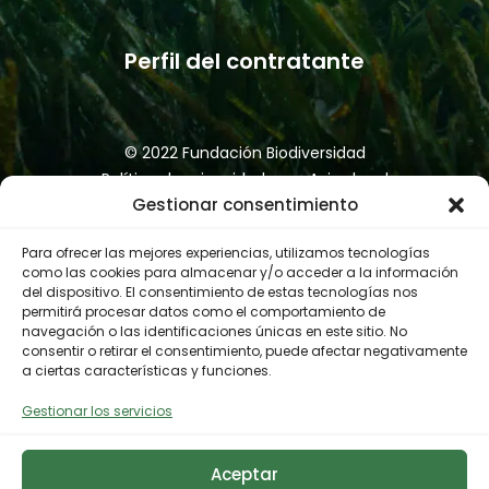
refinamiento de los proyectos o
ideas a través de mentorías y
asesoramiento especializado y la
Perfil del contratante
creación de espacios para la
puesta en práctica de todo lo
aprendido con la metodología de
© 2022 Fundación Biodiversidad
aprender haciendo (learning by
Política de privacidad
Aviso legal
doing). Las actividades están
Gestionar consentimiento
Accesibilidad
Política de cookies
pensadas para ofrecer espacios
Canal de denuncias
presenciales para que personas
Para ofrecer las mejores experiencias, utilizamos tecnologías
expertas puedan aconsejar,
como las cookies para almacenar y/o acceder a la información
acompañar o resolver las dudas
del dispositivo. El consentimiento de estas tecnologías nos
permitirá procesar datos como el comportamiento de
que las personas participantes
navegación o las identificaciones únicas en este sitio. No
tengan acerca de temas
consentir o retirar el consentimiento, puede afectar negativamente
específicos. Así como para generar
a ciertas características y funciones.
espacios de Networking, donde
Gestionar los servicios
puedan estar en contacto con
agentes claves de diferentes
Aceptar
sectores para facilitar la