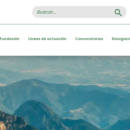
Search Button
Search
for:
 Fundación
Líneas de actuación
Convocatorias
Divulgaci