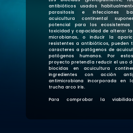
antibióticos usados habitualmen
parasitosis e infecciones ba
acuicultura continental supon
potencial para los ecosistemas 
toxicidad y capacidad de alterar 
microbianas, o inducir la apari
resistentes a antibióticos, pueden t
caracteres a patógenos de acuicult
patógenos humanos. Por estos
proyecto pretendía reducir el uso de
biocidas en acuicultura contine
ingredientes con acción antip
antimicrobiana incorporada en l
trucha arco iris.
Para comprobar la viabilid
componentes, ANFACO, junto con 
Mares y Viveros del So
buscaba demostrar su efi
la perspectiva sanitaria y de s
ambiental. Para ello, se ha evalua