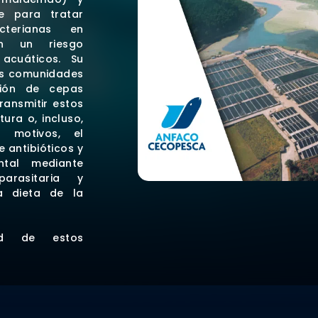
te para tratar
cterianas en
en un riesgo
acuáticos. Su
las comunidades
ción de cepas
ransmitir estos
ura o, incluso,
 motivos, el
 antibióticos y
ntal mediante
arasitaria y
a dieta de la
ad de estos
el Grupo Tres
to Oliván,
cacia desde
ostenibilidad
do la capacidad