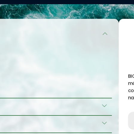
tensidad de las
arco iris, y se
 en inglés, LCA)
los impactos
tución total o
ionales por las
 ingredientes
BI
má
co
na
 de conservas - Centro técnico nacional -