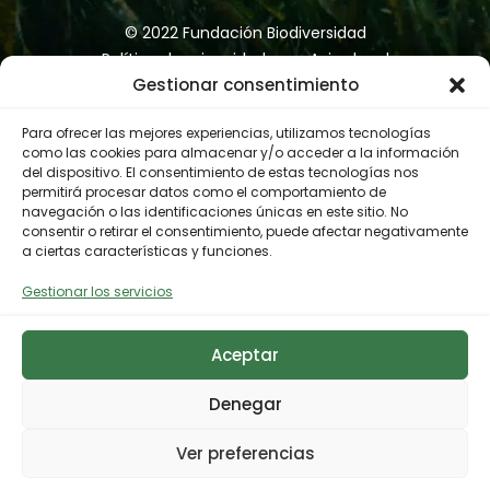
ha impedido un estudio del impacto
de la metodología aplicada.
© 2022 Fundación Biodiversidad
Política de privacidad
Aviso legal
En cuanto a los protocolos de
Gestionar consentimiento
Accesibilidad
Política de cookies
manejo para la mejora de la fase de
Canal de denuncias
criadero de
P. Livid
us, se realizaron
Para ofrecer las mejores experiencias, utilizamos tecnologías
como las cookies para almacenar y/o acceder a la información
tres cultivos larvarios, durante los
del dispositivo. El consentimiento de estas tecnologías nos
cuales se probaron diferentes
permitirá procesar datos como el comportamiento de
densidades larvarias, tamaños de
navegación o las identificaciones únicas en este sitio. No
consentir o retirar el consentimiento, puede afectar negativamente
los tanques de cultivo y frecuencias
a ciertas características y funciones.
de recambio del agua de los
tanques. En la etapa de fijación‐
Gestionar los servicios
metamorfosis, se emplearon
colectores ondulados para
Aceptar
aumentar la superficie de fijación de
las larvas, se determinó la talla
Denegar
óptima del rudimento equiniano
para su traslado a los colectores de
Ver preferencias
fijación y se probaron diferentes