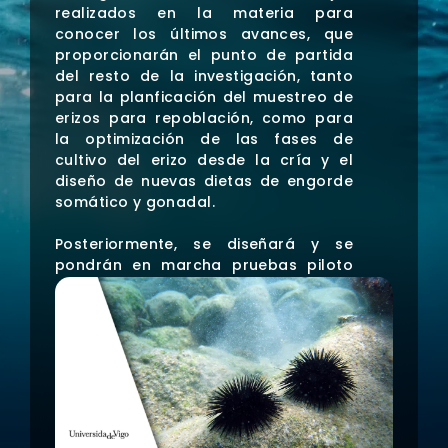
realizados en la materia para
conocer los últimos avances, que
proporcionarán el punto de partida
del resto de la investigación, tanto
para la planficación del muestreo de
erizos para repoblación, como para
la optimización de las fases de
cultivo del erizo desde la cría y el
diseño de nuevas dietas de engorde
somático y gonadal.
Posteriormente, se diseñará y se
pondrán en marcha pruebas piloto
para repoblación del erizo de mar
P.
lividus
: Se diseñarán experiencias
innovadoras a pequeña escala, que
nos permitan determinar tanto la
talla mínima de marcaje de los
juveniles como la metodología de
repoblación más adecuada, que se
aplicará posteriormente a mayor