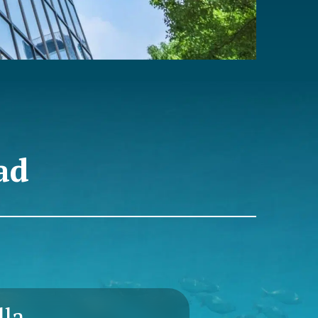
ad
lla