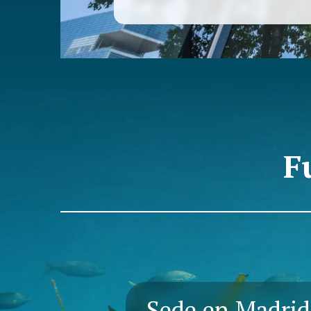
El objetivo general del proyecto e
ecodiseñadas que optimice el uso de
producción y mermas, emplee mate
negocio basado en la servitización.
generación de residuos, disminuir
fomentar una economía circular, co
el impacto ambiental.
F
Sede en Madrid