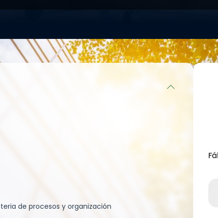
ucción para
s.
istemas
ios,
 de calidad. 6)
 Reducción de
cesos para
as. Energía
ía renovable
la de carbono.
otros sectores
ciclables y el
s.
Fá
ateria de procesos y organización