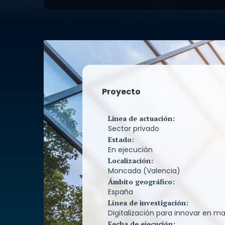
automatización en la línea de prod
mejorar la eficiencia y reducir errore
Digitalización: Implementación de s
digitales para la gestión de inventar
seguimiento de producción y control
Sostenibilidad y Economía Circular:
Materia Prima: Optimización de pro
reducir el consumo de materias prim
Renovable: Uso de fuentes de energ
Proyecto
en la fábrica para disminuir la huel
7) Colaboraciones: Asociación con 
para el intercambio de materiales re
Linea de actuación:
desarrollo de productos innovadore
Sector privado
Estado:
En ejecución
Localización:
Moncada (Valencia)
Ámbito geográfico:
España
Línea de investigación:
Digitalización para innovar en m
Fecha de ejecución: