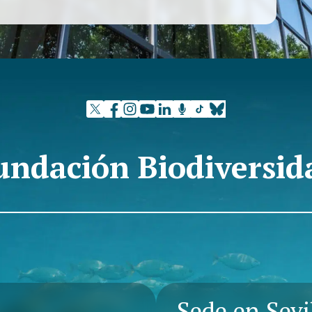
s implementar una fábrica de velas náuticas
 recursos a través de la reutilización de restos de
riales sostenibles y promueva un modelo de
 Esto permitirá reducir significativamente la
 la dependencia de materias primas no renovables y
ntribuyendo así a la sostenibilidad y minimizando
undación Biodiversid
Sede en Sevi