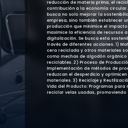
reducción de materia prima, el recicl
contribución a la economía circular
busca no solo mejorar la sostenibili
empresa, sino también establecer 
producción que minimice el impacto
maximice la eficiencia de recursos a
digitalización. Se busca esta sosteni
través de diferentes acciones. 1) Ma
cera reciclada y otros materiales so
como mechas de algodón orgánico 
reciclables. 2) Proceso de Producció
Implementación de métodos de pro
reduzcan el desperdicio y optimicen
materiales. 3) Reciclaje y Reutilizaci
Vida del Producto: Programas para 
reciclar velas usadas, promoviendo s
en nuevos productos. 4) Educación 
Campañas de concienciación para f
reciclaje y el uso responsable de las
Tecnología y Digitalización. Automat
Integración de maquinaria avanzad