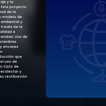
aje y la
. Este proyecto
dad de la
un modelo de
 ambiental y
 través de la
bilidad a
teriales: Uso de
stenibles
y envases
n:
ducción que
 el uso de
ón Ciclo de
recolectar y
u reutilización
al Consumidor:
omentar el
 velas. 5)
ización:
a y