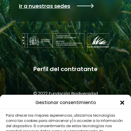
Ir a nuestras sedes
Perfil del contratante
© 2022 Fundación Biodiversidad
Política de privacidad
Aviso legal
Gestionar consentimiento
Accesibilidad
Política de cookies
Canal de denuncias
Para ofrecer las mejores experiencias, utilizamos tecnologías
como las cookies para almacenar y/o acceder a la información
del dispositivo. El consentimiento de estas tecnologías nos