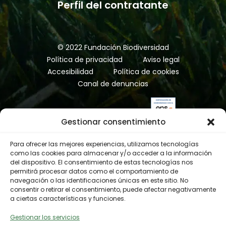
compromiso con los principios de
Perfil del contratante
economía circular, alineándose con
la Estrategia Española de Economía
Circular (EEEC).
© 2022 Fundación Biodiversidad
Política de privacidad
Aviso legal
Accesibilidad
Política de cookies
Canal de denuncias
Gestionar consentimiento
Para ofrecer las mejores experiencias, utilizamos tecnologías
como las cookies para almacenar y/o acceder a la información
del dispositivo. El consentimiento de estas tecnologías nos
permitirá procesar datos como el comportamiento de
navegación o las identificaciones únicas en este sitio. No
consentir o retirar el consentimiento, puede afectar negativamente
a ciertas características y funciones.
Gestionar los servicios