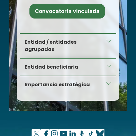
Convocatoria vinculada
Entidad / entidades
agrupadas
Entidad beneficiaria
Industrial Marín Textil S.L. e
Hilaturas Miel, S.A.
Industrial Marín Textil S.L.
Importancia estratégica
Este proyecto tiene como objetivo
principal la creación de un
ecosistema de economía circular
basado en la reducción de la
materia prima virgen utilizada en los
procesos productivos de ambos