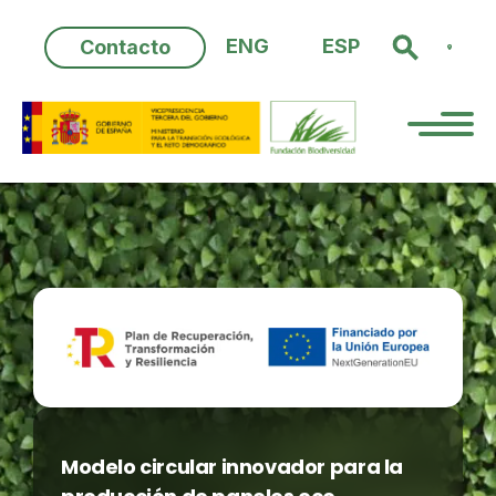
Skip
to
ENG
ESP
Contacto
content
Modelo circular innovador para la