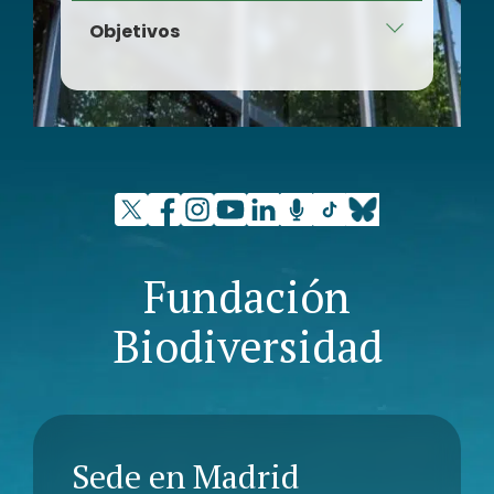
Ulma C Y E, S. COOP.
Objetivos
El objetivo principal del proyecto es
la valorización de residuos plásticos
termoestables con fibra de vidrio a
través del desarrollo de una nueva
línea de tableros eco composite
estructurales para encofrado y
para otras aplicaciones de la
industria.
Fundación
Biodiversidad
Sede en Madrid