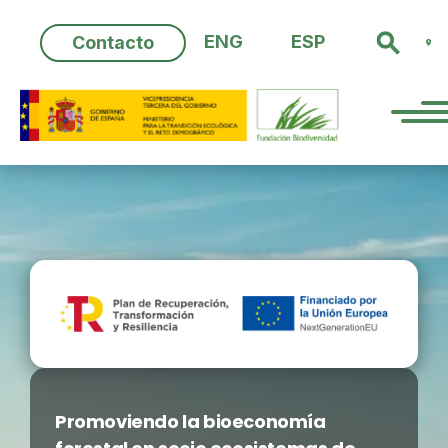
Skip
to
ENG
ESP
Contacto
content
Promoviendo la bioeconomía