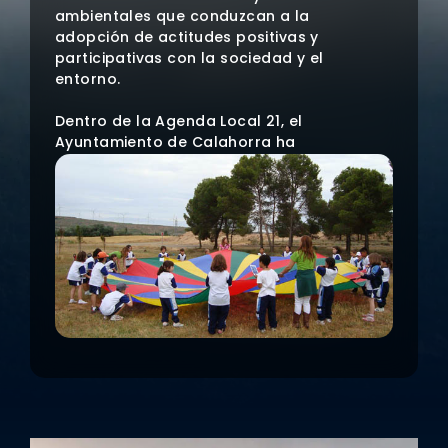
ambientales que conduzcan a la
adopción de actitudes positivas y
participativas con la sociedad y el
entorno.
Dentro de la Agenda Local 21, el
Ayuntamiento de Calahorra ha
desarrollado un programa de
educación ambiental integral
que cumple su tercera edición. El
programa se lleva a cabo en el
marco de la colaboración con los
alumnos del Taller de Empleo
Calagurris, subvencionado por el
Servicio Riojano de Empleo del
Gobierno de La Rioja y el Fondo Social
Europeo.
Las actuaciones previstas para la
ejecución de "Ambientum III: acércate
al medio" suponen la celebración de