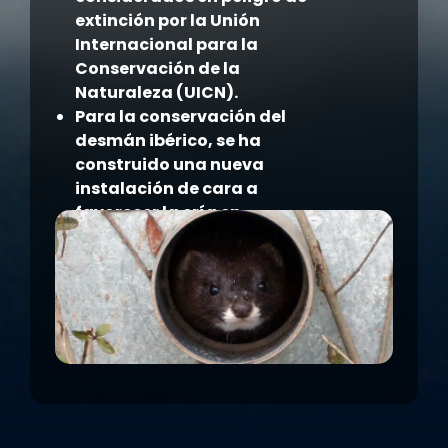
extinción por la Unión
Internacional para la
Conservación de la
Naturaleza (UICN).
Para la conservación del
desmán ibérico, se ha
construido una nueva
instalación de cara a
favorecer la cría en
cautividad y se han
introducido nidos artificiales
con el objetivo de
incrementar los lugares de
refugio para estas especies
en su hábitat.
Respecto al visón europeo, se
ha logrado aumentar el
número de ejemplares