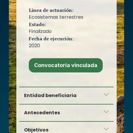
Linea de actuación:
Ecosistemas terrestres
Estado:
Finalizado
Fecha de ejecución:
2020
Convocatoria vinculada
Entidad beneficiaria
Associació de Defensa i Estudi de la
Antecedentes
Fauna i Flora Autòctona (ADEFFA)
El
visón europeo
(
Mustela lutreola
)
Objetivos
está considerado actualmente