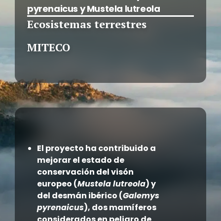
pyrenaicus y Mustela lutreola
Ecosistemas terrestres
MITECO
El proyecto ha contribuido a
mejorar el estado de
conservación del visón
europeo (
Mustela lutreola
) y
del desmán ibérico (
Galemys
pyrenaicus
), dos mamíferos
considerados en peligro de