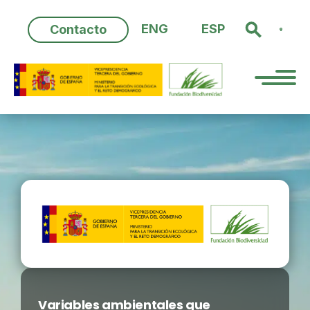
Skip
to
ENG
ESP
Contacto
content
Variables ambientales que