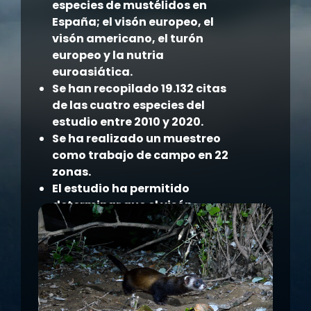
especies de mustélidos en
España; el visón europeo, el
visón americano, el turón
europeo y la nutria
euroasiática.
Se han recopilado 19.132 citas
de las cuatro especies del
estudio entre 2010 y 2020.
Se ha realizado un muestreo
como trabajo de campo en 22
zonas.
El estudio ha permitido
determinar que el visón
europeo es la especie más
afectada por la presencia del
visón americano siendo su
porcentaje de afección de
90,4 %, frente al 4,0 % en el
turón europeo y del 71,8 % en