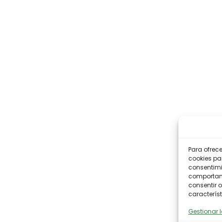
Para ofrec
cookies pa
consentimi
comportami
consentir o
característ
Gestionar l