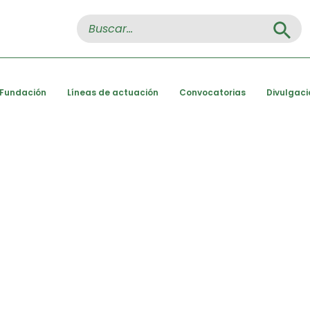
Search Button
Search
for:
 Fundación
Líneas de actuación
Convocatorias
Divulgaci