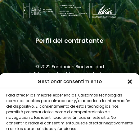
como de procesos logísticos y
productivos.
Perfil del contratante
© 2022 Fundación Biodiversidad
Política de privacidad
Aviso legal
Gestionar consentimiento
Accesibilidad
Política de cookies
Canal de denuncias
Para ofrecer las mejores experiencias, utilizamos tecnologías
como las cookies para almacenar y/o acceder a la información
del dispositivo. El consentimiento de estas tecnologías nos
permitirá procesar datos como el comportamiento de
navegación o las identificaciones únicas en este sitio. No
consentir o retirar el consentimiento, puede afectar negativamente
a ciertas características y funciones.