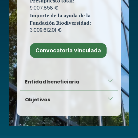
Presupuesto total:
9.007.858 €
Importe de la ayuda de la
Fundación Biodiversidad:
3.009.612,01 €
Convocatoria vinculada
Entidad beneficiaria
Fruit Tech Natural, S.A.
Objetivos
El objetivo del presente proyecto es
disminuir el impacto ambiental del
proceso productivo en la fase final
de almacenamiento de los