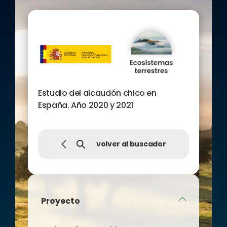
y Lleida) también lo ha
llevado a cabo, por vez
primera, en los antiguos
territorios de distribución de
la especie en la provincia de
Huesca.
Estudio del alcaudón chico en
España. Año 2020 y 2021
volver al buscador
Proyecto