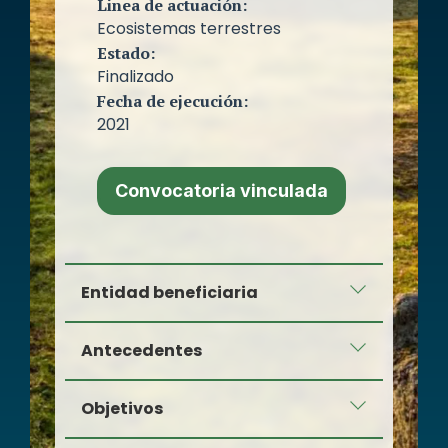
Linea de actuación:
Ecosistemas terrestres
Estado:
Finalizado
Fecha de ejecución:
2021
Convocatoria vinculada
Entidad beneficiaria
Asociación Trenca
Antecedentes
La
Asociación Trenca
es una
Objetivos
entidad sin ánimo de lucro que
trabaja desde su fundación en 1998