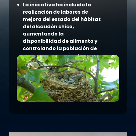
La iniciativa ha incluido la
realización de labores de
mejora del estado del hábitat
del alcaudón chico,
aumentando la
disponibilidad de alimento y
controlando la población de
urracas, sus principales
depredadores.
Se ha llevado a cabo un
estudio sobre la cría en
cautividad de la especie en el
Centro de Recuperación de
Fauna Silvestre de Vallcalent
(Lleida)
.
El proyecto ha sido
innovador, ya que además de
realizar el seguimiento de la
especie en Cataluña (Girona