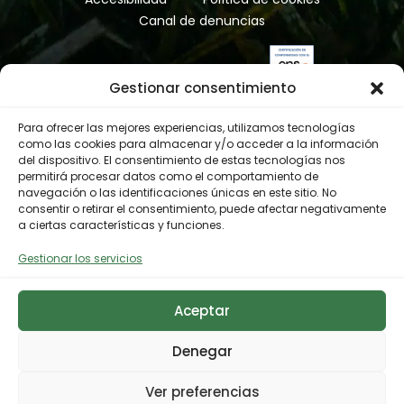
radiofónica, etc.
íntegramente por ejemplares
Canal de denuncias
liberados mediante
hacking
,
obteniéndose una productividad de
2,5 pollos por pareja, con un
75 % de
Gestionar consentimiento
las parejas con éxito en la cría
. En
2021 se han reproducido dos parejas
Para ofrecer las mejores experiencias, utilizamos tecnologías
como las cookies para almacenar y/o acceder a la información
(también en Lleida), pero en
del dispositivo. El consentimiento de estas tecnologías nos
ninguno de los casos los huevos
permitirá procesar datos como el comportamiento de
incubados llegaron a eclosionar; por
navegación o las identificaciones únicas en este sitio. No
consentir o retirar el consentimiento, puede afectar negativamente
tanto, en esta temporada no se ha
a ciertas características y funciones.
detectado ningún nacimiento
controlado.
Gestionar los servicios
Respecto a los pollos nacidos en
Aceptar
cautividad, 74 y 87 en 2020 y 2021,
respectivamente, se han reservado
Denegar
alrededor de 10 pollos cada año
para su cría
en cautividad
. Por
Ver preferencias