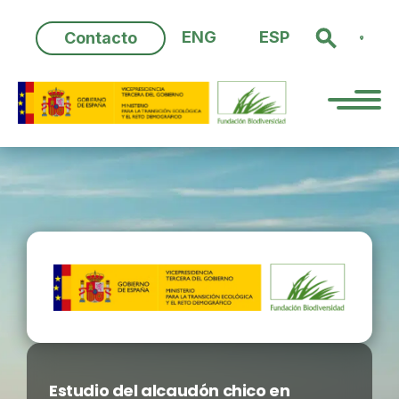
Skip
to
ENG
ESP
Contacto
content
Estudio del alcaudón chico en